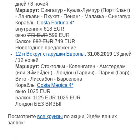
дней / 8 ночей
Маршрут:
Сингапур - Куала-Лумпур (Порт Кланг)
- Лангкави - Пхукет - Пенанг - Малакка - Сингапур
Корабль:
Costa Fortuna 4*
внутренняя 618 EUR,
окно
771 EUR
599 EUR
балкон
882 EUR
749 EUR
Новогоднее предложение
12 н Вокруг старушки Европы
,
31.08.2019
13 дней
/ 12 ночей
Маршрут:
Стокгольм - Копенгаген - Амстердам
(или Эймейден) - Лондон (Гарвич) - Париж (Гавр) -
Виго - Лиссабон - Барселона
Корабль:
Costa Magica 4*
окно 1025 EUR
балкон
1125 EUR
1025 EUR
Лондон БЕЗ ВИЗЫ!
Посмотрите
все круизы
по акции! Ждём ваших
заявок!