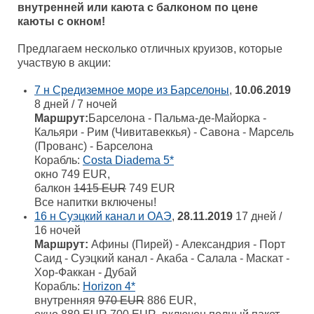
внутренней или каюта с балконом по цене
каюты с окном!
Предлагаем несколько отличных круизов, которые
участвую в акции:
7 н Средиземное море из Барселоны
,
10.06.2019
8 дней / 7 ночей
Маршрут:
Барселона - Пальма-де-Майорка -
Кальяри - Рим (Чивитавеккья) - Савона - Марсель
(Прованс) - Барселона
Корабль:
Costa Diadema 5*
окно 749 EUR,
балкон
1415 EUR
749 EUR
Все напитки включены!
16 н Суэцкий канал и ОАЭ
,
28.11.2019
17 дней /
16 ночей
Маршрут:
Афины (Пирей) - Александрия - Порт
Саид - Суэцкий канал - Акаба - Салала - Маскат -
Хор-Факкан - Дубай
Корабль:
Horizon 4*
внутренняя
970 EUR
886 EUR,