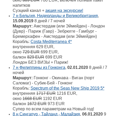
окно
889 EUR
700 EUR, включен полный пакет
напитков
Суэцкий канал +
акция на экскурсии!
7 н Бельгия, Нидерланды и Великобритания
,
15.09.2019
8 дней / 7 ночей
Маршрут:
Амстердам (или Эймейден) - Лондон
(Дувр) - Париж (Гавр) - Зебрюгге - Гамбург -
Бремерхафен - Амстердам (или Эймейден)
Корабль:
Costa Mediterranea 4*
внутренняя 629 EUR,
окно
729 EUR
699 EUR,
балкон
829 EUR
699 EUR
Лондон БЕЗ ВИЗЫ + Париж!
7 н Филиппины из Гонконга
,
02.01.2020
8 дней / 7
ночей
Маршрут:
Гонконг - Окинава - Виган (порт
Саломаг) - Субик-Бей - Гонконг
Корабль:
Spectrum of the Seas New Ship 2019 5*
внутренняя
1717 EUR
1216 EUR,
окно
1668 EUR
1192 EUR
балкон
1672 EUR
973 EUR
Супер по всем параметрам на Новый год!
8 н Сингапур - Тайланд - Малайзия
,
06.01.2020
9